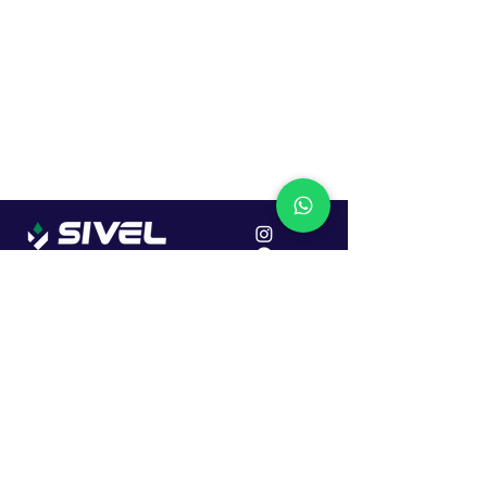
Localização
R. Dr. João Caruso, 382, Industrial
Erechim - RS
Cep: 99706-450
Sac
Vendas:
0800 979 6863