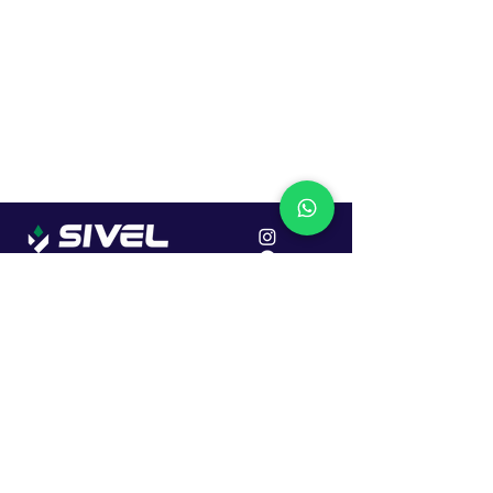
Localização
R. Dr. João Caruso, 382, Industrial
Erechim - RS
Cep: 99706-450
Sac
Vendas:
0800 979 6863