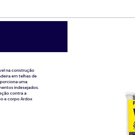
vel na construção
adeira em telhas de
oporciona uma
mentos indesejados.
eção contra a
o e corpo Ardox