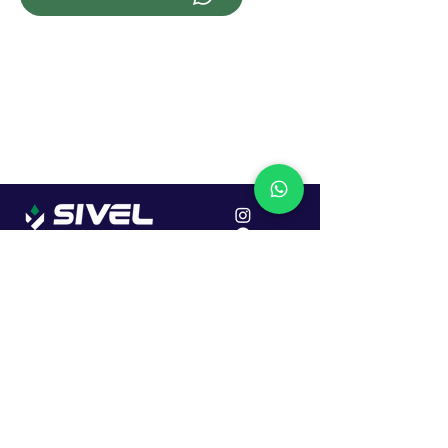
Localização
R. Dr. João Caruso, 382, Industrial
Erechim - RS
Cep: 99706-450
Sac
Vendas:
0800 979 6863