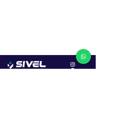
Localização
R. Dr. João Caruso, 382, Industrial
Erechim - RS
Cep: 99706-450
Sac
Vendas:
0800 979 6863