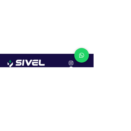
Localização
R. Dr. João Caruso, 382, Industrial
Erechim - RS
Cep: 99706-450
Sac
Vendas:
0800 979 6863