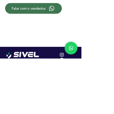
Falar com o vendedor
Localização
R. Dr. João Caruso, 382, Industrial
Erechim - RS
Cep: 99706-450
Sac
Vendas:
0800 979 6863