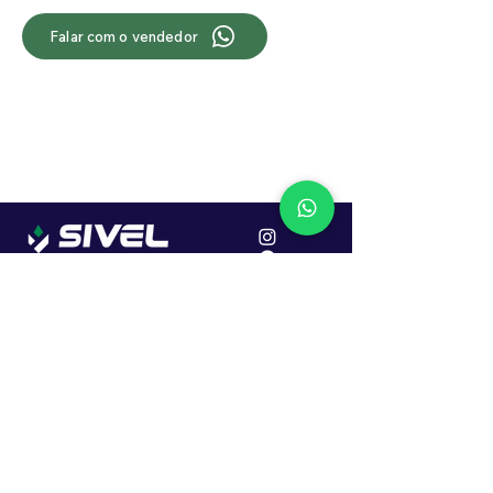
Falar com o vendedor
Localização
R. Dr. João Caruso, 382, Industrial
Erechim - RS
Cep: 99706-450
Sac
Vendas:
0800 979 6863