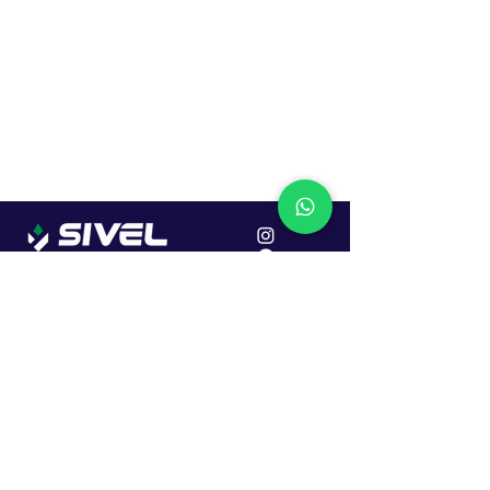
Localização
R. Dr. João Caruso, 382, Industrial
Erechim - RS
Cep: 99706-450
Sac
Vendas:
0800 979 6863