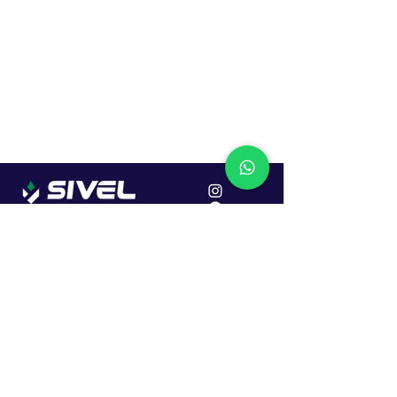
Localização
R. Dr. João Caruso, 382, Industrial
Erechim - RS
Cep: 99706-450
Sac
Vendas:
0800 979 6863