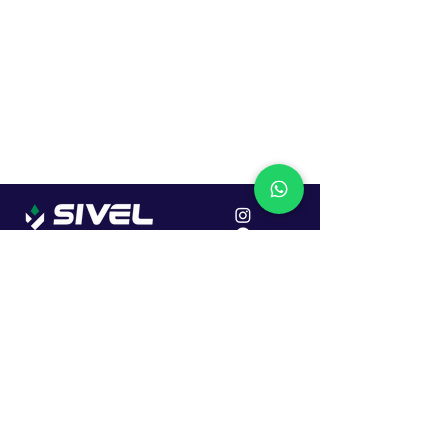
Localização
R. Dr. João Caruso, 382, Industrial
Erechim - RS
Cep: 99706-450
Sac
Vendas:
0800 979 6863