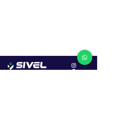
Localização
R. Dr. João Caruso, 382, Industrial
Erechim - RS
Cep: 99706-450
Sac
Vendas:
0800 979 6863