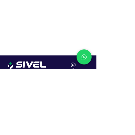
Localização
R. Dr. João Caruso, 382, Industrial
Erechim - RS
Cep: 99706-450
Sac
Vendas:
0800 979 6863