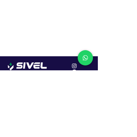
Localização
R. Dr. João Caruso, 382, Industrial
Erechim - RS
Cep: 99706-450
Sac
Vendas:
0800 979 6863