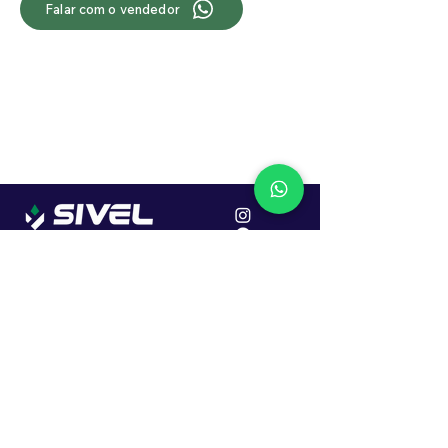
Falar com o vendedor
Localização
R. Dr. João Caruso, 382, Industrial
Erechim - RS
Cep: 99706-450
Sac
Vendas:
0800 979 6863