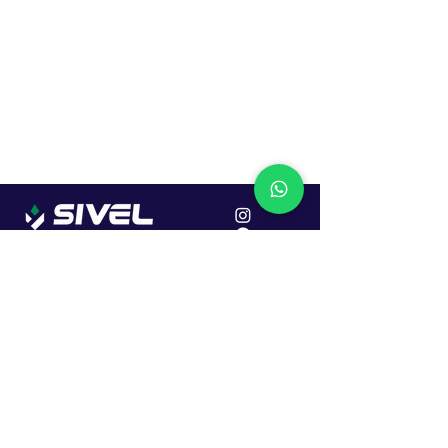
Localização
R. Dr. João Caruso, 382, Industrial
Erechim - RS
Cep: 99706-450
Sac
Vendas:
0800 979 6863