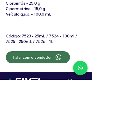
Clorpirifós - 25,0 g
Cipermetrina - 15,0 g
Veículo q.s.p. - 100,0 mL
Código: 7523 - 25mL / 7524 - 100ml /
7525 - 250mL / 7526 - 1L
Falar com o vendedor
Localização
R. Dr. João Caruso, 382, Industrial
Erechim - RS
Cep: 99706-450