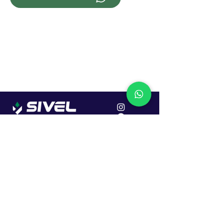
Localização
R. Dr. João Caruso, 382, Industrial
Erechim - RS
Cep: 99706-450
Sac
Vendas:
0800 979 6863