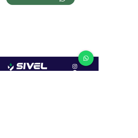
Localização
R. Dr. João Caruso, 382, Industrial
Erechim - RS
Cep: 99706-450
Sac
Vendas:
0800 979 6863