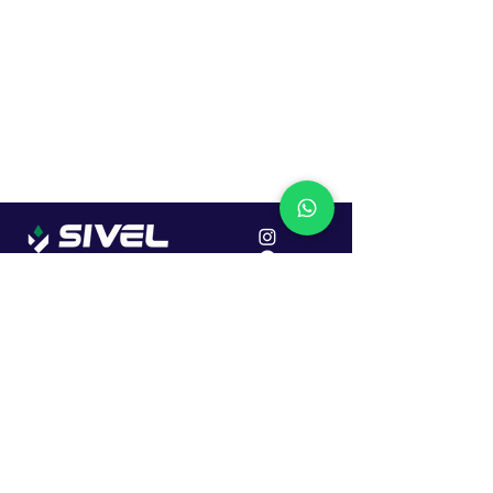
Localização
R. Dr. João Caruso, 382, Industrial
Erechim - RS
Cep: 99706-450
Sac
Vendas:
0800 979 6863