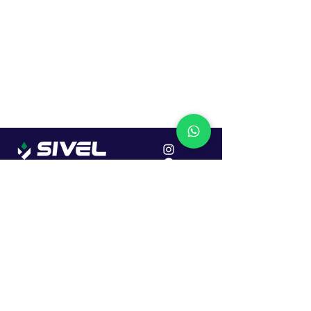
Localização
R. Dr. João Caruso, 382, Industrial
Erechim - RS
Cep: 99706-450
Sac
Vendas:
0800 979 6863