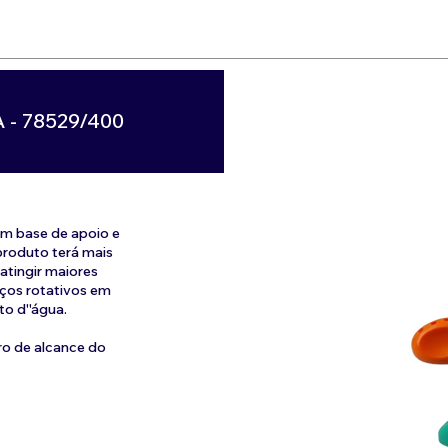
- 78529/400
om base de apoio e
produto terá mais
 atingir maiores
aços rotativos em
to d''água.
ro de alcance do