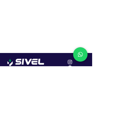
Localização
R. Dr. João Caruso, 382, Industrial
Erechim - RS
Cep: 99706-450
Sac
Vendas:
0800 979 6863