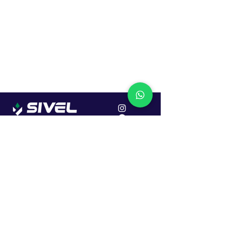
Localização
R. Dr. João Caruso, 382, Industrial
Erechim - RS
Cep: 99706-450
Sac
Vendas:
0800 979 6863