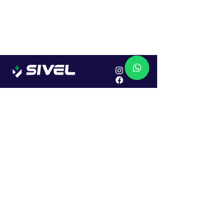
Localização
R. Dr. João Caruso, 382, Industrial
Erechim - RS
Cep: 99706-450
Sac
Vendas:
0800 979 6863
Central: (54) 2107-1579
SAC: (54) 99645-7955
Financeiro: (54) 99158-5824