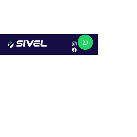
Localização
R. Dr. João Caruso, 382, Industrial
Erechim - RS
Cep: 99706-450
Sac
Vendas:
0800 979 6863
Central: (54) 2107-1579
SAC: (54) 99645-7955
Financeiro: (54) 99158-5824