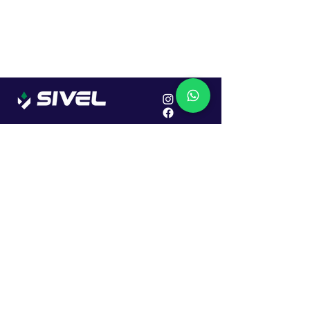
Localização
R. Dr. João Caruso, 382, Industrial
Erechim - RS
Cep: 99706-450
Sac
Vendas:
0800 979 6863
Central: (54) 2107-1579
SAC: (54) 99645-7955
Financeiro: (54) 99158-5824