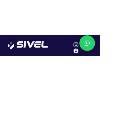
Localização
R. Dr. João Caruso, 382, Industrial
Erechim - RS
Cep: 99706-450
Sac
Vendas:
0800 979 6863
Central: (54) 2107-1579
SAC: (54) 99645-7955
Financeiro: (54) 99158-5824