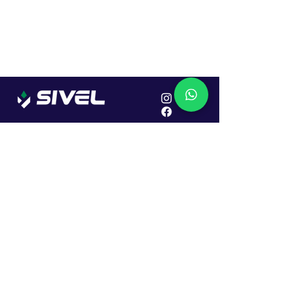
Localização
R. Dr. João Caruso, 382, Industrial
Erechim - RS
Cep: 99706-450
Sac
Vendas:
0800 979 6863
Central: (54) 2107-1579
SAC: (54) 99645-7955
Financeiro: (54) 99158-5824