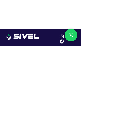
Localização
R. Dr. João Caruso, 382, Industrial
Erechim - RS
Cep: 99706-450
Sac
Vendas:
0800 979 6863
Central: (54) 2107-1579
SAC: (54) 99645-7955
Financeiro: (54) 99158-5824