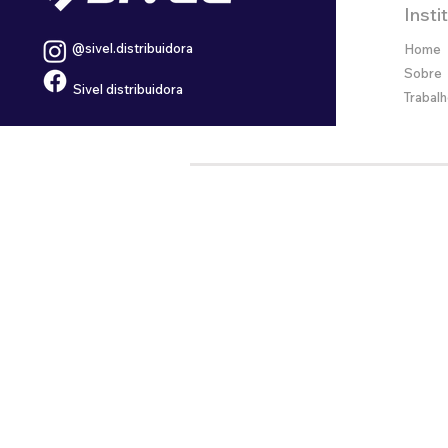
Insti
@sivel.distribuidora
Home
Sobre
Sivel distribuidora
Trabal