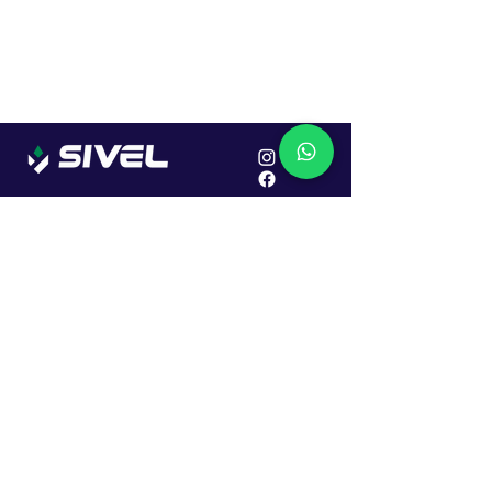
Localização
R. Dr. João Caruso, 382, Industrial
Erechim - RS
Cep: 99706-450
Sac
Vendas:
0800 979 6863
Central: (54) 2107-1579
SAC: (54) 99645-7955
Financeiro: (54) 99158-5824