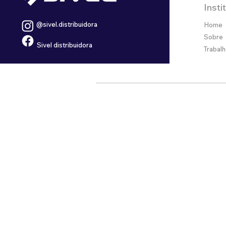
Insti
@sivel.distribuidora
Home
Sobre
Sivel distribuidora
Trabal