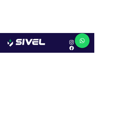
Localização
R. Dr. João Caruso, 382, Industrial
Erechim - RS
Cep: 99706-450
Sac
Vendas:
0800 979 6863
Central: (54) 2107-1579
SAC: (54) 99645-7955
Financeiro: (54) 99158-5824