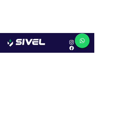
Localização
R. Dr. João Caruso, 382, Industrial
Erechim - RS
Cep: 99706-450
Sac
Vendas:
0800 979 6863
Central: (54) 2107-1579
SAC: (54) 99645-7955
Financeiro: (54) 99158-5824