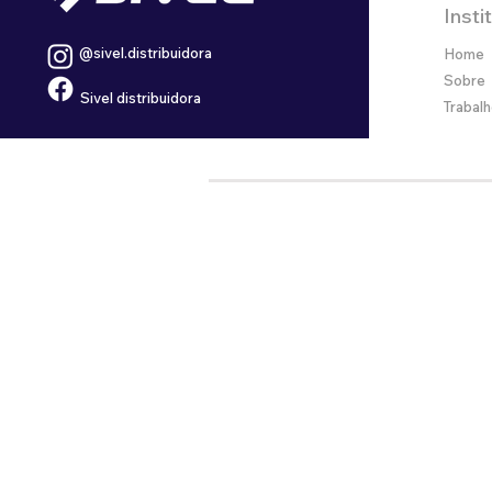
Insti
@sivel.distribuidora
Home
Sobre
Sivel distribuidora
Trabal