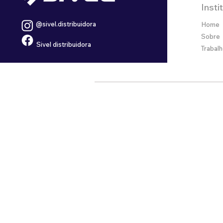
Insti
@sivel.distribuidora
Home
Sobre
Sivel distribuidora
Trabal