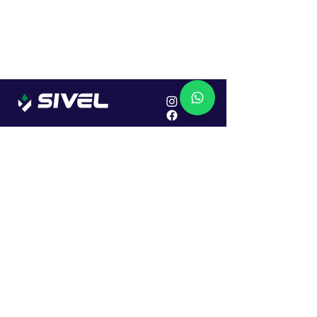
Localização
R. Dr. João Caruso, 382, Industrial
Erechim - RS
Cep: 99706-450
Sac
Vendas:
0800 979 6863
Central: (54) 2107-1579
SAC: (54) 99645-7955
Financeiro: (54) 99158-5824