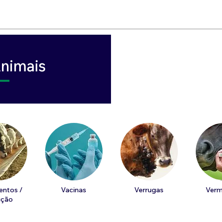
nimais
entos /
Vacinas
Verrugas
Verm
ição