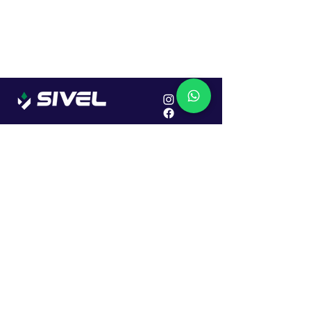
Localização
R. Dr. João Caruso, 382, Industrial
Erechim - RS
Cep: 99706-450
Sac
Vendas:
0800 979 6863
Central: (54) 2107-1579
SAC: (54) 99645-7955
Financeiro: (54) 99158-5824