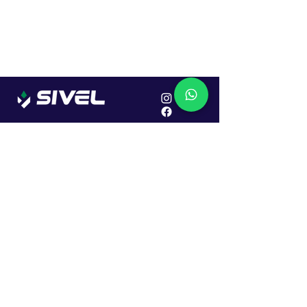
Localização
R. Dr. João Caruso, 382, Industrial
Erechim - RS
Cep: 99706-450
Sac
Vendas:
0800 979 6863
Central: (54) 2107-1579
SAC: (54) 99645-7955
Financeiro: (54) 99158-5824