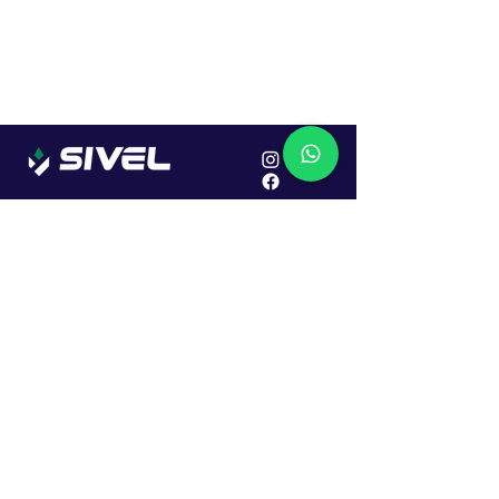
Localização
R. Dr. João Caruso, 382, Industrial
Erechim - RS
Cep: 99706-450
Sac
Vendas:
0800 979 6863
Central: (54) 2107-1579
SAC: (54) 99645-7955
Financeiro: (54) 99158-5824