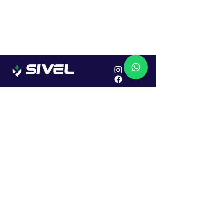
Localização
R. Dr. João Caruso, 382, Industrial
Erechim - RS
Cep: 99706-450
Sac
Vendas:
0800 979 6863
Central: (54) 2107-1579
SAC: (54) 99645-7955
Financeiro: (54) 99158-5824