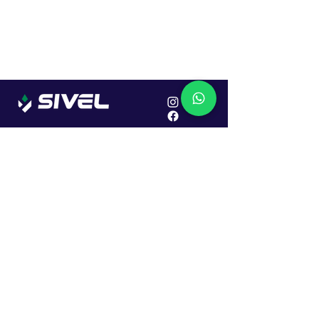
Localização
R. Dr. João Caruso, 382, Industrial
Erechim - RS
Cep: 99706-450
Sac
Vendas:
0800 979 6863
Central: (54) 2107-1579
SAC: (54) 99645-7955
Financeiro: (54) 99158-5824