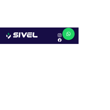
Localização
R. Dr. João Caruso, 382, Industrial
Erechim - RS
Cep: 99706-450
Sac
Vendas:
0800 979 6863
Central: (54) 2107-1579
SAC: (54) 99645-7955
Financeiro: (54) 99158-5824