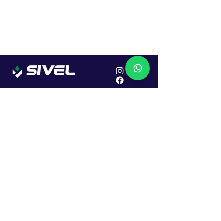
Localização
R. Dr. João Caruso, 382, Industrial
Erechim - RS
Cep: 99706-450
Sac
Vendas:
0800 979 6863
Central: (54) 2107-1579
SAC: (54) 99645-7955
Financeiro: (54) 99158-5824