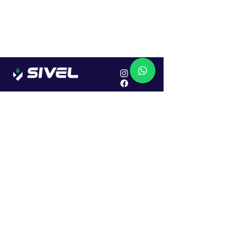
Localização
R. Dr. João Caruso, 382, Industrial
Erechim - RS
Cep: 99706-450
Sac
Vendas:
0800 979 6863
Central: (54) 2107-1579
SAC: (54) 99645-7955
Financeiro: (54) 99158-5824