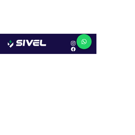
Localização
R. Dr. João Caruso, 382, Industrial
Erechim - RS
Cep: 99706-450
Sac
Vendas:
0800 979 6863
Central: (54) 2107-1579
SAC: (54) 99645-7955
Financeiro: (54) 99158-5824