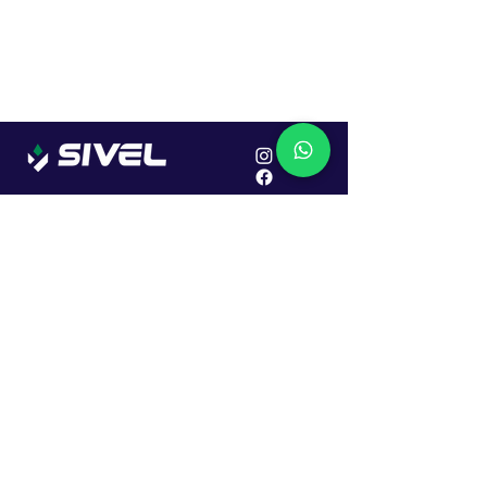
Localização
R. Dr. João Caruso, 382, Industrial
Erechim - RS
Cep: 99706-450
Sac
Vendas:
0800 979 6863
Central: (54) 2107-1579
SAC: (54) 99645-7955
Financeiro: (54) 99158-5824