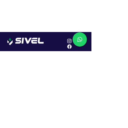
Localização
R. Dr. João Caruso, 382, Industrial
Erechim - RS
Cep: 99706-450
Sac
Vendas:
0800 979 6863
Central: (54) 2107-1579
SAC: (54) 99645-7955
Financeiro: (54) 99158-5824